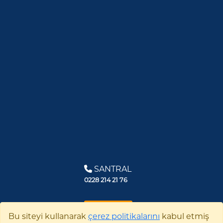
SANTRAL
0228 214 21 76
BİZE YAZIN
Bu siteyi kullanarak
çerez politikalarını
kabul etmiş