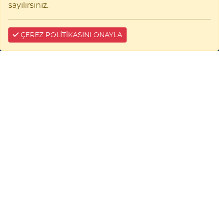
sayılırsınız.
Çerez Bilgi
ÇEREZ POLİTİKASINI ONAYLA
Biyoteknoloji Uygulama
ve Araştırma Merkezi
Bilecik Şeyh Edebali Üniversitesi
Biyoteknoloji Uygulama ve Araştırma Merkezi
11230 Gülümbe BİLECİK
0228 214 21 76
E-tebligat:
biyotekmer@bilecik.edu.tr
bseu@hs01.kep.tr