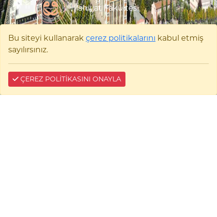
İlahiyat Fakültesi
Bilecik Şeyh Edebali Üniversitesi İlahiyat
Bu siteyi kullanarak
çerez politikalarını
kabul etmiş
Fakültesi Pelitözü Mah. Fatih Sultan Mehmet
sayılırsınız.
Bulvarı No:27 11100 Merkez/BİLECİK
0 (228) 214 17 39 - 26 02
E-tebligat:
0 (228) 214 1272
ÇEREZ POLİTİKASINI ONAYLA
ilahiyat@bilecik.edu.tr