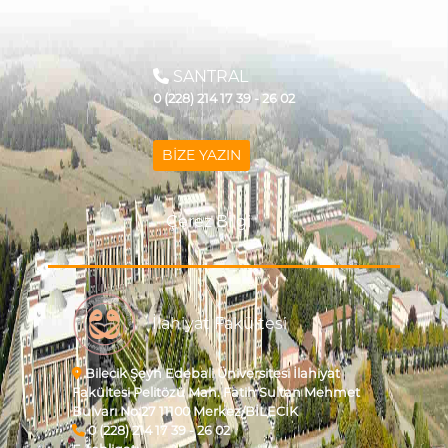
SANTRAL
0 (228) 214 17 39 - 26 02
BİZE YAZIN
Çerez Bilgi
İlahiyat Fakültesi
Bilecik Şeyh Edebali Üniversitesi İlahiyat
Fakültesi Pelitözü Mah. Fatih Sultan Mehmet
Bulvarı No:27 11100 Merkez/BİLECİK
0 (228) 214 17 39 - 26 02