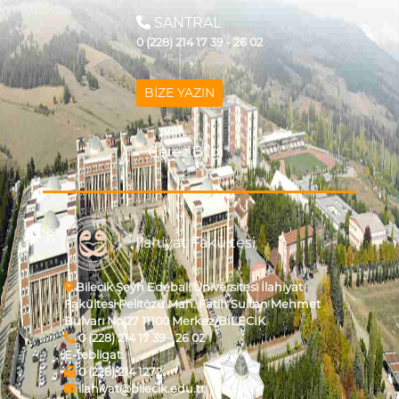
SANTRAL
0 (228) 214 17 39 - 26 02
BİZE YAZIN
Çerez Bilgi
İlahiyat Fakültesi
Bilecik Şeyh Edebali Üniversitesi İlahiyat
Fakültesi Pelitözü Mah. Fatih Sultan Mehmet
Bulvarı No:27 11100 Merkez/BİLECİK
0 (228) 214 17 39 - 26 02
E-tebligat:
0 (228) 214 1272
ilahiyat@bilecik.edu.tr