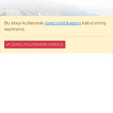
SANTRAL
0 (228) 214 17 39 - 26 02
Bu siteyi kullanarak
çerez politikalarını
kabul etmiş
sayılırsınız.
BİZE YAZIN
ÇEREZ POLİTİKASINI ONAYLA
Çerez Bilgi
İlahiyat Fakültesi
Bilecik Şeyh Edebali Üniversitesi İlahiyat
Fakültesi Pelitözü Mah. Fatih Sultan Mehmet
Bulvarı No:27 11100 Merkez/BİLECİK
0 (228) 214 17 39 - 26 02
E-tebligat: