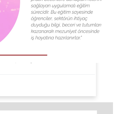
Tüm Duyurular
mlarda Yapacak Öğrencilerin Dikkatine!