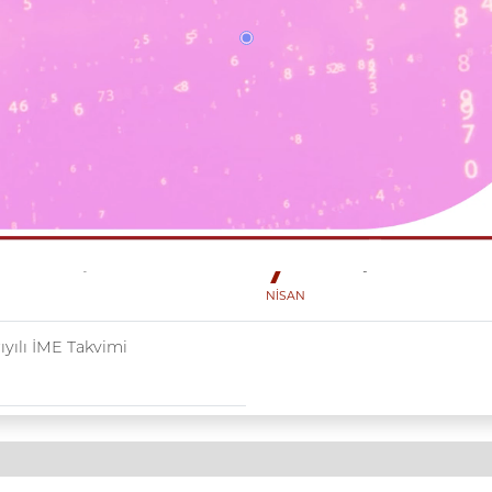
Galeri
Firmalar
Formlar
r Dönemi İşletmede Mesleki
Stajını Farklı Kuru
7
NİSAN
ıyılı İME Takvimi