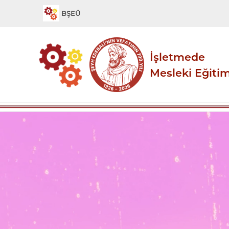
BŞEÜ
İşletmede
Mesleki Eğiti