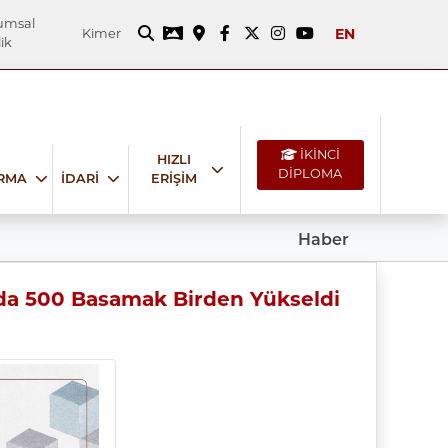
umsal
EN
Kimer
ik
İKİNCİ
HIZLI
DİPLOMA
IRMA
İDARİ
ERİŞİM
Haber
6’da 500 Basamak Birden Yükseldi