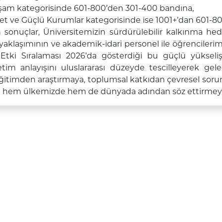
aşam kategorisinde
601-800’den 301-400 bandına,
let ve Güçlü Kurumlar kategorisinde ise
1001+’dan 601-8
 sonuçlar, Üniversitemizin sürdürülebilir kalkınma hed
 yaklaşımının ve akademik-idari personel ile öğrencilerim
Etki Sıralaması 2026’da gösterdiği bu güçlü yükseli
tim anlayışını uluslararası düzeyde tescilleyerek ge
itimden araştırmaya, toplumsal katkıdan çevresel sor
la hem ülkemizde hem de dünyada
adından söz ettirmey