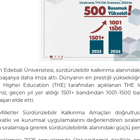
h Edebali Üniversitesi, sürdürülebilir kalkınma alanındaki
başarıya daha imza attı.
Dünyanın en prestijli yükseköğr
 Higher Education (THE) tarafından açıklanan
THE I
iz, geçen yıl yer aldığı
1501+ bandından 1001–1500 ba
şarı elde etti.
Milletler Sürdürülebilir Kalkınma Amaçları doğrultus
katkı ve kurumsal uygulamalarını değerlendiren sırala
ıralamaya girerek sürdürülebilirlik alanındaki güçlü per