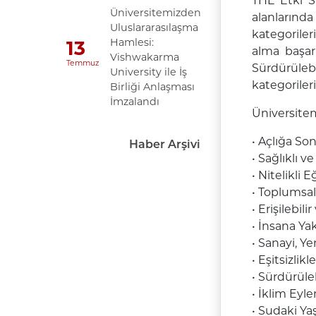
THE Etki Sı
Üniversitemizden
alanlarınd
Uluslararasılaşma
kategorile
Hamlesi:
13
alma başarı
Vishwakarma
Temmuz
Sürdürülebi
University ile İş
kategorile
Birliği Anlaşması
İmzalandı
Üniversitem
•
Açlığa So
Haber Arşivi
•
Sağlıklı v
•
Nitelikli 
•
Toplumsal 
•
Erişilebil
•
İnsana Ya
•
Sanayi, Ye
•
Eşitsizlik
•
Sürdürüleb
•
İklim Eyl
•
Sudaki Ya