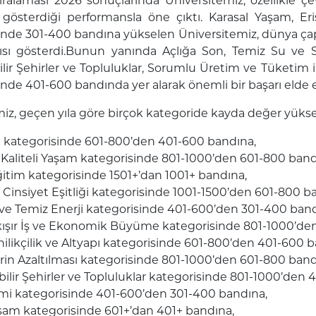
ralaması 2026 sonuçlarında Üniversitemiz, özellikle çev
a gösterdiği performansla öne çıktı.
Karasal Yaşam, Eri
rinde
301-400 bandına yükselen Üniversitemiz
, dünya ça
sı gösterdi.
Bunun yanında
Açlığa Son, Temiz Su ve Sa
lir Şehirler ve Topluluklar, Sorumlu Üretim ve Tüketim
rinde
401-600 bandında
yer alarak önemli bir başarı elde e
iz, geçen yıla göre birçok kategoride kayda değer yükseli
n kategorisinde
601-800’den 401-600 bandına,
e Kaliteli Yaşam kategorisinde
801-1000’den 601-800 band
Eğitim kategorisinde
1501+’dan 1001+ bandına,
Cinsiyet Eşitliği kategorisinde
1001-1500’den 601-800 ba
ir ve Temiz Enerji kategorisinde
401-600’den 301-400 band
kışır İş ve Ekonomik Büyüme kategorisinde
801-1000’den
nilikçilik ve Altyapı kategorisinde
601-800’den 401-600 b
lerin Azaltılması kategorisinde
801-1000’den 601-800 band
ilir Şehirler ve Topluluklar kategorisinde
801-1000’den 4
emi kategorisinde
401-600’den 301-400 bandına,
şam kategorisinde
601+’dan 401+ bandına,