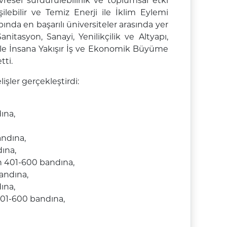
resel sürdürülebilirlik ve toplumsal etki
şilebilir ve Temiz Enerji ile İklim Eylemi
pında en başarılı üniversiteler arasında yer
nitasyon, Sanayi, Yenilikçilik ve Altyapı,
 ile İnsana Yakışır İş ve Ekonomik Büyüme
tti.
şler gerçekleştirdi:
ına,
ndına,
ına,
 401-600 bandına,
andına,
ına,
01-600 bandına,