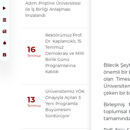
Adım: Priştine Üniversitesi
ile İş Birliği Anlaşması
İmzalandı
Rektörümüz Prof.
Dr. Kaplancıklı, 15
Temmuz
16
Demokrasi ve Milli
Temmuz
Birlik Günü
Bilecik Şey
Programlarına
Katıldı
önemli bir 
olan Times
Üniversitem
Üniversitemiz YÖK
çeken bir ba
Onayıyla Açılan 3
13
Yeni Programla
Birleşmiş 
Temmuz
Büyümesini
toplumsal 
Sürdürüyor
tamamında s