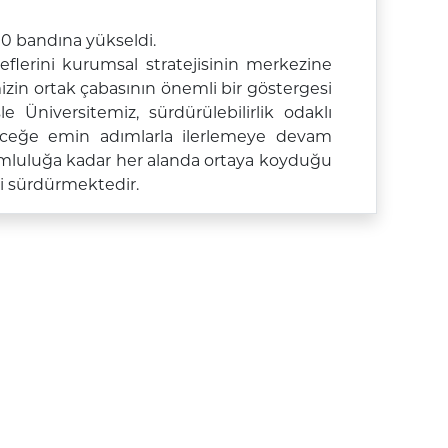
00 bandına
yükseldi.
eflerini kurumsal stratejisinin merkezine
izin ortak çabasının önemli bir göstergesi
şle
Üniversitemiz
, sürdürülebilirlik odaklı
leceğe emin a
dımlarla ilerlemeye devam
umluluğa kadar her alanda ortaya koyduğu
i sürdürmektedir.