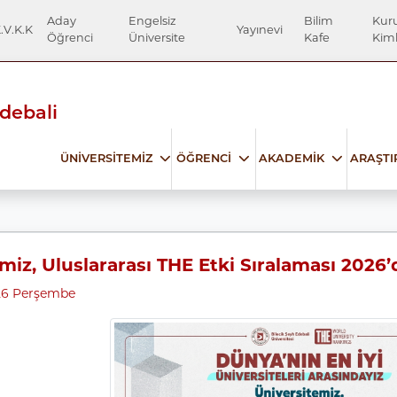
Aday
Engelsiz
Bilim
Kur
.V.K.K
Yayınevi
Öğrenci
Üniversite
Kafe
Kiml
Edebali
ÜNİVERSİTEMİZ
ÖĞRENCİ
AKADEMİK
ARAŞT
miz, Uluslararası THE Etki Sıralaması 202
26 Perşembe