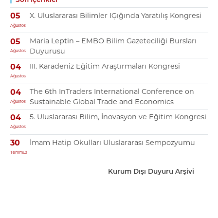
X. Uluslararası Bilimler IĢığında Yaratılış Kongresi
05
Ağustos
Maria Leptin – EMBO Bilim Gazeteciliği Bursları
05
Duyurusu
Ağustos
III. Karadeniz Eğitim Araştırmaları Kongresi
04
Ağustos
The 6th InTraders International Conference on
04
Sustainable Global Trade and Economics
Ağustos
5. Uluslararası Bilim, İnovasyon ve Eğitim Kongresi
04
Ağustos
İmam Hatip Okulları Uluslararası Sempozyumu
30
Temmuz
Kurum Dışı Duyuru Arşivi