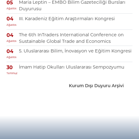
Maria Leptin – EMBO Bilim Gazeteciliği Bursları
05
Duyurusu
Ağustos
III. Karadeniz Eğitim Araştırmaları Kongresi
04
Ağustos
The 6th InTraders International Conference on
04
Sustainable Global Trade and Economics
Ağustos
5. Uluslararası Bilim, İnovasyon ve Eğitim Kongresi
04
Ağustos
İmam Hatip Okulları Uluslararası Sempozyumu
30
Temmuz
Kurum Dışı Duyuru Arşivi