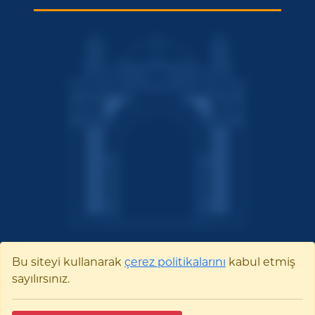
Bu siteyi kullanarak
çerez politikalarını
kabul etmiş
sayılırsınız.
Bilecik Şeyh Edebali
Üniversitesi