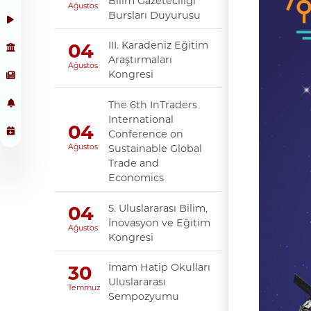
Bilim Gazeteciliği
Ağustos
Bursları Duyurusu
III. Karadeniz Eğitim
04
Araştırmaları
Ağustos
Kongresi
The 6th InTraders
International
04
Conference on
Sustainable Global
Ağustos
Trade and
Economics
5. Uluslararası Bilim,
04
İnovasyon ve Eğitim
Ağustos
Kongresi
İmam Hatip Okulları
30
Uluslararası
Temmuz
Sempozyumu