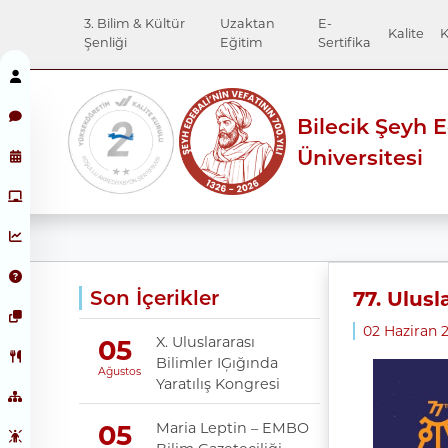
3. Bilim & Kültür
Uzaktan
E-
Kalite
K
Şenliği
Eğitim
Sertifika
Bilecik Şeyh 
Üniversitesi
Son İçerikler
77. Ulusl
02 Haziran 2
X. Uluslararası
05
Bilimler IĢığında
Ağustos
Yaratılış Kongresi
Maria Leptin – EMBO
05