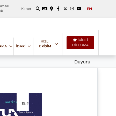
umsal
EN
Kimer
ik
İKİNCİ
HIZLI
DİPLOMA
IRMA
İDARİ
ERİŞİM
Duyuru