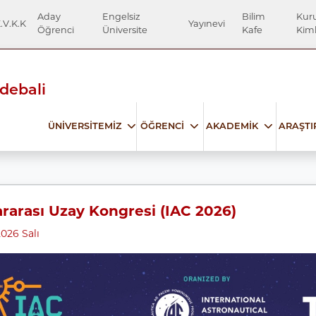
Aday
Engelsiz
Bilim
Kur
.V.K.K
Yayınevi
Öğrenci
Üniversite
Kafe
Kiml
Edebali
ÜNİVERSİTEMİZ
ÖĞRENCİ
AKADEMİK
ARAŞT
ararası Uzay Kongresi (IAC 2026)
026 Salı