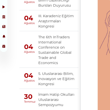
Bilim Gazeteciliği
Ağustos
Bursları Duyurusu
III. Karadeniz Eğitim
04
Araştırmaları
Ağustos
Kongresi
The 6th InTraders
International
04
Conference on
Sustainable Global
Ağustos
Trade and
Economics
5. Uluslararası Bilim,
04
İnovasyon ve Eğitim
Ağustos
Kongresi
İmam Hatip Okulları
30
Uluslararası
Temmuz
Sempozyumu