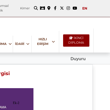
umsal
EN
Kimer
ik
İKİNCİ
HIZLI
DİPLOMA
IRMA
İDARİ
ERİŞİM
Duyuru
gisi