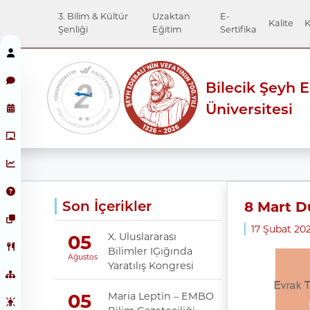
3. Bilim & Kültür
Uzaktan
E-
Kalite
K
Şenliği
Eğitim
Sertifika
Bilecik Şeyh 
Üniversitesi
Son İçerikler
8 Mart D
17 Şubat 202
X. Uluslararası
05
Bilimler IĢığında
Ağustos
Yaratılış Kongresi
Maria Leptin – EMBO
05