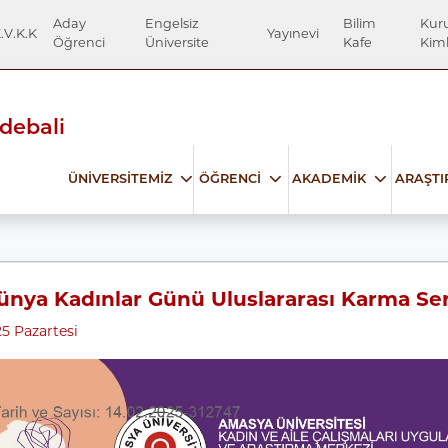
Aday
Engelsiz
Bilim
Kur
.V.K.K
Yayınevi
Öğrenci
Üniversite
Kafe
Kiml
Edebali
ÜNİVERSİTEMİZ
ÖĞRENCİ
AKADEMİK
ARAŞT
ünya Kadınlar Günü Uluslararası Karma Ser
5 Pazartesi