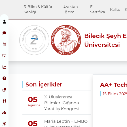
3. Bilim & Kültür
Uzaktan
E-
Kalite
K
Şenliği
Eğitim
Sertifika
Bilecik Şeyh 
Üniversitesi
Son İçerikler
AA+ Tech
15 Ekim 20
X. Uluslararası
05
Bilimler IĢığında
Ağustos
Yaratılış Kongresi
Maria Leptin – EMBO
05