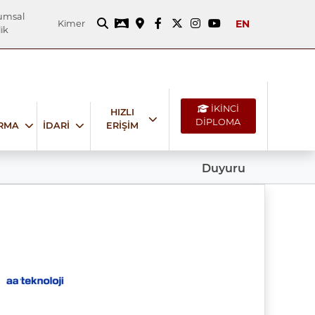
umsal
EN
Kimer
ik
İKİNCİ
HIZLI
DİPLOMA
IRMA
İDARİ
ERİŞİM
Duyuru