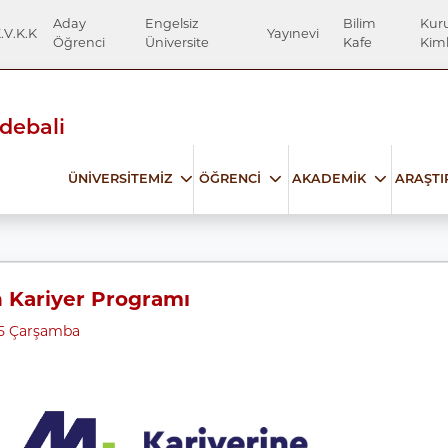
Aday
Engelsiz
Bilim
Kur
.V.K.K
Yayınevi
Öğrenci
Üniversite
Kafe
Kiml
Edebali
ÜNİVERSİTEMİZ
ÖĞRENCİ
AKADEMİK
ARAŞT
 Kariyer Programı
25 Çarşamba