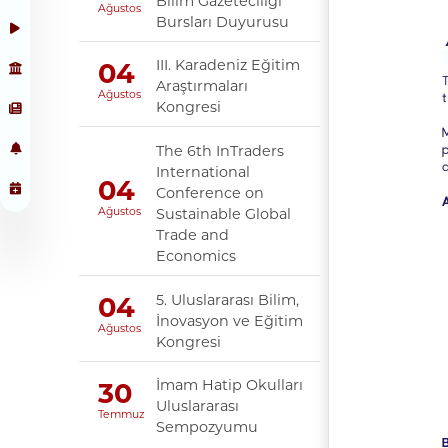
Bilim Gazeteciliği
Ağustos
Bursları Duyurusu
III. Karadeniz Eğitim
04
Araştırmaları
Ağustos
Kongresi
The 6th InTraders
International
04
Conference on
Sustainable Global
Ağustos
Trade and
Economics
5. Uluslararası Bilim,
04
İnovasyon ve Eğitim
Ağustos
Kongresi
İmam Hatip Okulları
30
Uluslararası
Temmuz
Sempozyumu