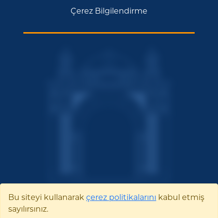
Çerez Bilgilendirme
Bu siteyi kullanarak
çerez politikalarını
kabul etmiş
sayılırsınız.