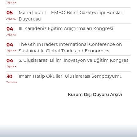
Ağustos
Maria Leptin – EMBO Bilim Gazeteciliği Bursları
05
Duyurusu
Ağustos
III. Karadeniz Eğitim Araştırmaları Kongresi
04
Ağustos
The 6th InTraders International Conference on
04
Sustainable Global Trade and Economics
Ağustos
5. Uluslararası Bilim, İnovasyon ve Eğitim Kongresi
04
Ağustos
İmam Hatip Okulları Uluslararası Sempozyumu
30
Temmuz
Kurum Dışı Duyuru Arşivi