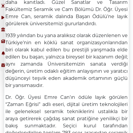
daha kanıtladı. Güzel Sanatlar ve Tasarım
Fakültemiz Seramik ve Cam Bölümü Dr. Öğr. Üyesi
Emre Can, seramik dalında Başarı Ödülü’ne layık
görülerek üniversitemizi gururlandırdı.
1939 yılından bu yana aralıksız olarak düzenlenen ve
Türkiye’nin en köklü sanat organizasyonlarından
biri olarak kabul edilen bu prestijli yarışmada elde
edilen bu başarı, yalnızca bireysel bir kazanım değil;
aynı zamanda Üniversitemizin sanata verdiği
değerin, üretim odaklı eğitim anlayışının ve yaratıcı
düşünceyi teşvik eden akademik ortamının güçlü
bir yansımasıdır.
Dr. Öğr. Üyesi Emre Can’ın ödüle layık görülen
“Zaman Eğrisi” adlı eseri, dijital üretim teknolojileri
ile geleneksel seramik tekniklerini ustalıkla bir
araya getirerek çağdaş sanat pratiğine yenilikçi bir
bakış sunmaktadır. Seçici kurul tarafından
değerlendirilen toplam 783 eser arasından seramik