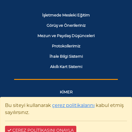
İşletmede Mesleki Eğitim
Görüş ve Önerileriniz
Mezun ve Paydaş Düşünceleri
Protokollerimiz
İhale Bilgi Sistemi
Akıllı Kart Sistemi
KİMER
YÖK
Bu siteyi kullanarak
çerez politikalarını
kabul etmiş
sayılırsınız.
TÜBİTAK
Web of Science
ÇEREZ POLİTİKASINI ONAYLA