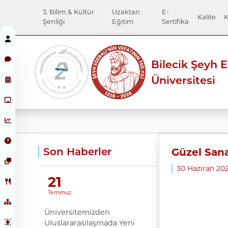
3. Bilim & Kültür
Uzaktan
E-
Kalite
K
Şenliği
Eğitim
Sertifika
Bilecik Şeyh 
Üniversitesi
Son Haberler
Güzel Sana
30 Haziran 202
21
Temmuz
Üniversitemizden
Uluslararasılaşmada Yeni