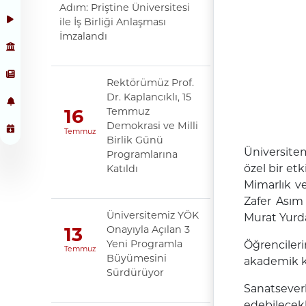
Adım: Priştine Üniversitesi
ile İş Birliği Anlaşması
İmzalandı
Rektörümüz Prof.
Dr. Kaplancıklı, 15
Temmuz
16
Demokrasi ve Milli
Temmuz
Birlik Günü
Üniversitem
Programlarına
özel bir et
Katıldı
Mimarlık v
Zafer Asım 
Üniversitemiz YÖK
Murat Yurda
Onayıyla Açılan 3
13
Yeni Programla
Öğrencileri
Temmuz
Büyümesini
akademik k
Sürdürüyor
Sanatseverl
edebilecek