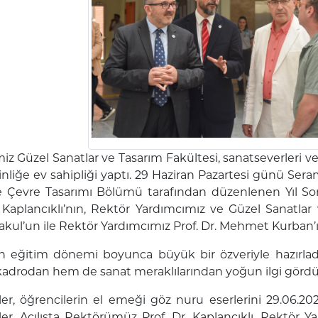
iz Güzel Sanatlar ve Tasarım Fakültesi, sanatseverleri ve
kinliğe ev sahipliği yaptı. 29 Haziran Pazartesi günü 
e Çevre Tasarımı Bölümü tarafından düzenlenen Yıl Son
Kaplancıklı’nın, Rektör Yardımcımız ve Güzel Sanatlar 
kul’un ile Rektör Yardımcımız Prof. Dr. Mehmet Kurban’ın d
n eğitim dönemi boyunca büyük bir özveriyle hazırladık
adrodan hem de sanat meraklılarından yoğun ilgi gördü
er, öğrencilerin el emeği göz nuru eserlerini 29.06.2026
ler
.
Açılışta Rektörümüz Prof. Dr. Kaplancıklı, Rektör Ya