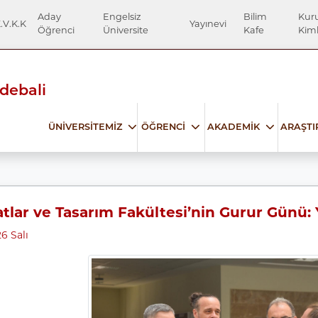
Aday
Engelsiz
Bilim
Kur
.V.K.K
Yayınevi
Öğrenci
Üniversite
Kafe
Kiml
Edebali
ÜNİVERSİTEMİZ
ÖĞRENCİ
AKADEMİK
ARAŞT
tlar ve Tasarım Fakültesi’nin Gurur Günü: Y
6 Salı