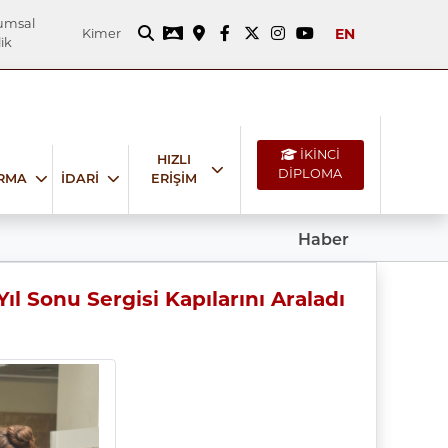
umsal
EN
Kimer
ik
İKİNCİ
HIZLI
DİPLOMA
IRMA
İDARİ
ERİŞİM
Haber
ıl Sonu Sergisi Kapılarını Araladı