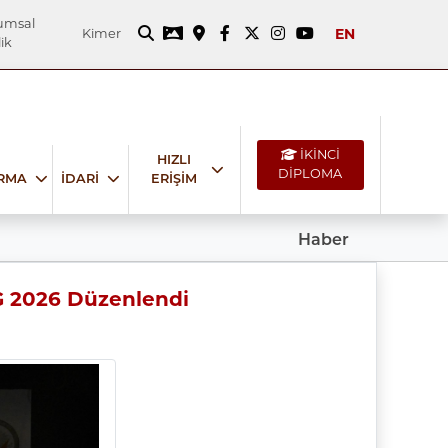
umsal
EN
Kimer
ik
İKİNCİ
HIZLI
DİPLOMA
IRMA
İDARİ
ERİŞİM
Haber
G 2026 Düzenlendi