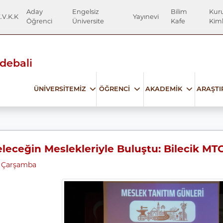
Aday
Engelsiz
Bilim
Kur
.V.K.K
Yayınevi
Öğrenci
Üniversite
Kafe
Kiml
Edebali
ÜNİVERSİTEMİZ
ÖĞRENCİ
AKADEMİK
ARAŞT
leceğin Meslekleriyle Buluştu: Bilecik MT
6 Çarşamba