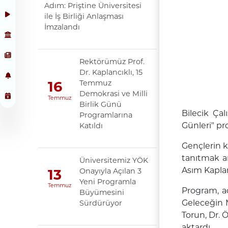
Adım: Priştine Üniversitesi
ile İş Birliği Anlaşması
İmzalandı
Rektörümüz Prof.
Dr. Kaplancıklı, 15
Temmuz
16
Demokrasi ve Milli
Temmuz
Birlik Günü
Bilecik Ça
Programlarına
Günleri" pr
Katıldı
Gençlerin k
tanıtmak am
Üniversitemiz YÖK
Asım Kaplanc
Onayıyla Açılan 3
13
Yeni Programla
Temmuz
Program, aç
Büyümesini
Geleceğin M
Sürdürüyor
Torun, Dr. 
aktardı.