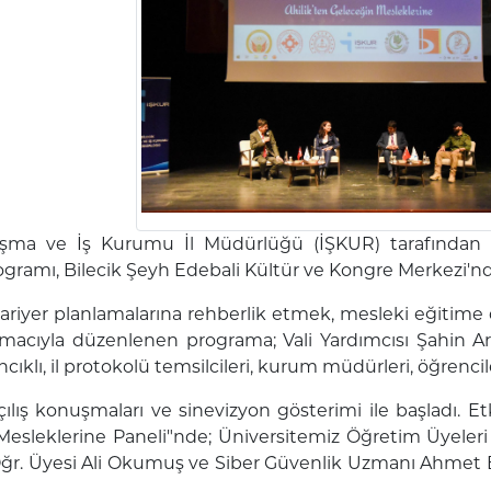
lışma ve İş Kurumu İl Müdürlüğü (İŞKUR) tarafından 
ogramı, Bilecik Şeyh Edebali Kültür ve Kongre Merkezi'nde
ariyer planlamalarına rehberlik etmek, mesleki eğitime
acıyla düzenlenen programa; Vali Yardımcısı Şahin Arsa
ıklı, il protokolü temsilcileri, kurum müdürleri, öğrencile
ılış konuşmaları ve sinevizyon gösterimi ile başladı. 
esleklerine Paneli"nde; Üniversitemiz Öğretim Üyeleri 
Öğr. Üyesi Ali Okumuş ve Siber Güvenlik Uzmanı Ahmet Bay