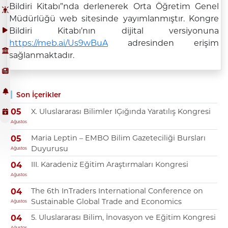
Bildiri Kitabı”nda derlenerek Orta Öğretim Genel
Müdürlüğü web sitesinde yayımlanmıştır. Kongre
Bildiri Kitabı’nın dijital versiyonuna
https://meb.ai/Us9wBuA
adresinden erişim
sağlanmaktadır.
Son İçerikler
X. Uluslararası Bilimler IĢığında Yaratılış Kongresi
05
Ağustos
Maria Leptin – EMBO Bilim Gazeteciliği Bursları
05
Duyurusu
Ağustos
III. Karadeniz Eğitim Araştırmaları Kongresi
04
Ağustos
The 6th InTraders International Conference on
04
Sustainable Global Trade and Economics
Ağustos
5. Uluslararası Bilim, İnovasyon ve Eğitim Kongresi
04
Ağustos