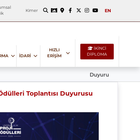
umsal
EN
Kimer
ik
İKİNCİ
HIZLI
DİPLOMA
IRMA
İDARİ
ERİŞİM
Duyuru
 Ödülleri Toplantısı Duyurusu