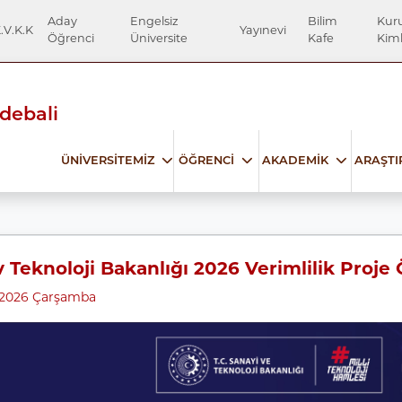
Aday
Engelsiz
Bilim
Kur
.V.K.K
Yayınevi
Öğrenci
Üniversite
Kafe
Kiml
Edebali
ÜNİVERSİTEMİZ
ÖĞRENCİ
AKADEMİK
ARAŞT
 Teknoloji Bakanlığı 2026 Verimlilik Proje
2026 Çarşamba