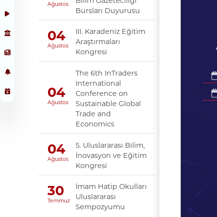
Bilim Gazeteciliği
Ağustos
Bursları Duyurusu
III. Karadeniz Eğitim
04
Araştırmaları
Ağustos
Kongresi
The 6th InTraders
International
04
Conference on
Sustainable Global
Ağustos
Trade and
Economics
5. Uluslararası Bilim,
04
İnovasyon ve Eğitim
Ağustos
Kongresi
İmam Hatip Okulları
30
Uluslararası
Temmuz
Sempozyumu