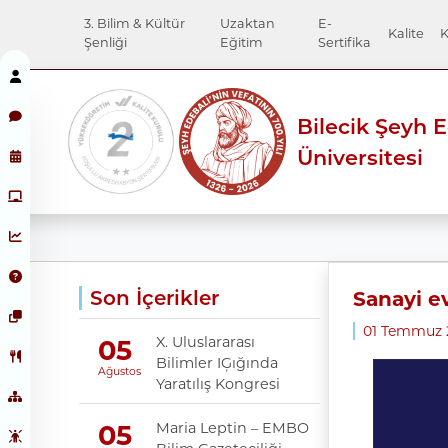
3. Bilim & Kültür
Uzaktan
E-
Kalite
K
Şenliği
Eğitim
Sertifika
Bilecik Şeyh 
Üniversitesi
Son İçerikler
Sanayi ev
01 Temmuz 
X. Uluslararası
05
Bilimler IĢığında
Ağustos
Yaratılış Kongresi
Maria Leptin – EMBO
05