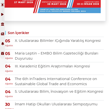
Son İçerikler
X. Uluslararası Bilimler IĢığında Yaratılış Kongresi
05
Ağustos
Maria Leptin – EMBO Bilim Gazeteciliği Bursları
05
Duyurusu
Ağustos
III. Karadeniz Eğitim Araştırmaları Kongresi
04
Ağustos
The 6th InTraders International Conference on
04
Sustainable Global Trade and Economics
Ağustos
5. Uluslararası Bilim, İnovasyon ve Eğitim Kongresi
04
Ağustos
İmam Hatip Okulları Uluslararası Sempozyumu
30