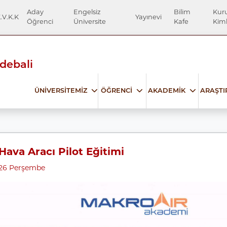
Aday
Engelsiz
Bilim
Kur
.V.K.K
Yayınevi
Öğrenci
Üniversite
Kafe
Kiml
Edebali
ÜNİVERSİTEMİZ
ÖĞRENCİ
AKADEMİK
ARAŞT
Hava Aracı Pilot Eğitimi
026 Perşembe