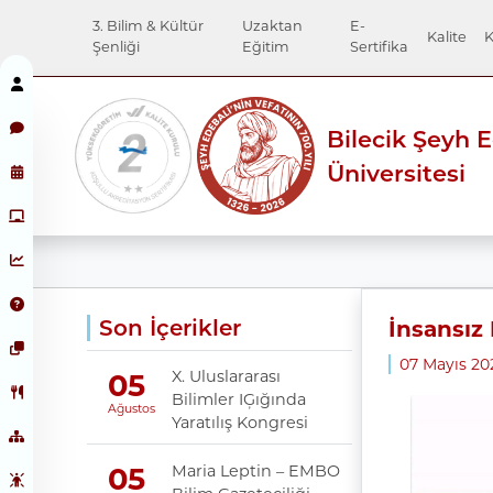
3. Bilim & Kültür
Uzaktan
E-
Kalite
K
Şenliği
Eğitim
Sertifika
Bilecik Şeyh 
Üniversitesi
Son İçerikler
İnsansız 
07 Mayıs 2
X. Uluslararası
05
Bilimler IĢığında
Ağustos
Yaratılış Kongresi
Maria Leptin – EMBO
05