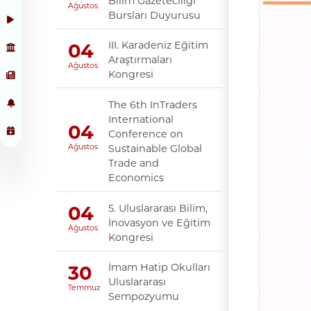
Bilim Gazeteciliği
Ağustos
Bursları Duyurusu
III. Karadeniz Eğitim
04
Araştırmaları
Ağustos
Kongresi
The 6th InTraders
International
04
Conference on
Sustainable Global
Ağustos
Trade and
Economics
5. Uluslararası Bilim,
04
İnovasyon ve Eğitim
Ağustos
Kongresi
İmam Hatip Okulları
30
Uluslararası
Temmuz
Sempozyumu