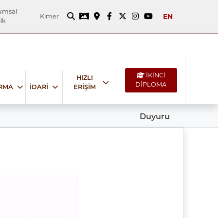
umsal
EN
Kimer
ik
İKİNCİ
HIZLI
DİPLOMA
IRMA
İDARİ
ERİŞİM
Duyuru