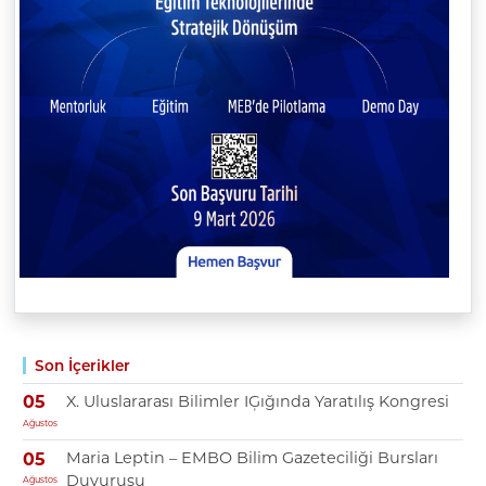
Son İçerikler
X. Uluslararası Bilimler IĢığında Yaratılış Kongresi
05
Ağustos
Maria Leptin – EMBO Bilim Gazeteciliği Bursları
05
Duyurusu
Ağustos