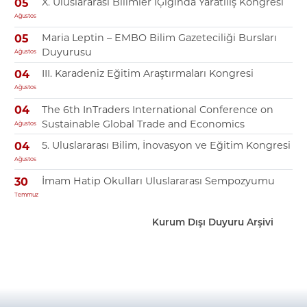
X. Uluslararası Bilimler IĢığında Yaratılış Kongresi
05
Ağustos
Maria Leptin – EMBO Bilim Gazeteciliği Bursları
05
Duyurusu
Ağustos
III. Karadeniz Eğitim Araştırmaları Kongresi
04
Ağustos
The 6th InTraders International Conference on
04
Sustainable Global Trade and Economics
Ağustos
5. Uluslararası Bilim, İnovasyon ve Eğitim Kongresi
04
Ağustos
İmam Hatip Okulları Uluslararası Sempozyumu
30
Temmuz
Kurum Dışı Duyuru Arşivi