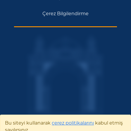
Çerez Bilgilendirme
Bu siteyi kullanarak
çerez politikalarını
kabul etmiş
sayılırsınız.