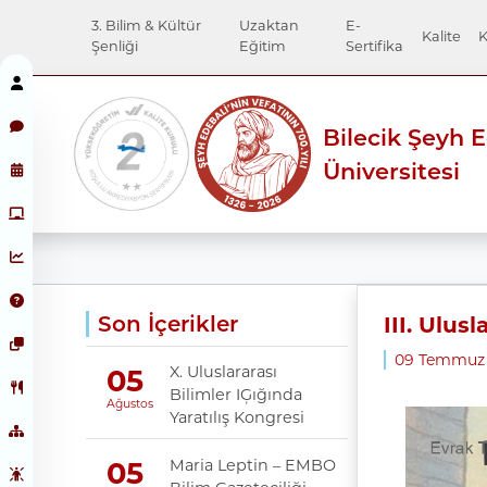
3. Bilim & Kültür
Uzaktan
E-
Kalite
K
Şenliği
Eğitim
Sertifika
Bilecik Şeyh 
Üniversitesi
Son İçerikler
III. Ulu
09 Temmuz 
X. Uluslararası
05
Bilimler IĢığında
Ağustos
Yaratılış Kongresi
Maria Leptin – EMBO
05