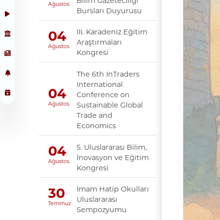
Bilim Gazeteciliği
Ağustos
Bursları Duyurusu
III. Karadeniz Eğitim
04
Araştırmaları
Ağustos
Kongresi
The 6th InTraders
International
04
Conference on
Sustainable Global
Ağustos
Trade and
Economics
5. Uluslararası Bilim,
04
İnovasyon ve Eğitim
Ağustos
Kongresi
İmam Hatip Okulları
30
Uluslararası
Temmuz
Sempozyumu