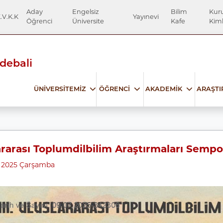
Aday
Engelsiz
Bilim
Kur
.V.K.K
Yayınevi
Öğrenci
Üniversite
Kafe
Kiml
Edebali
ÜNİVERSİTEMİZ
ÖĞRENCİ
AKADEMİK
ARAŞT
slararası Toplumdilbilim Araştırmaları Sem
2025 Çarşamba