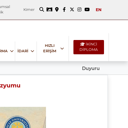
umsal
EN
Kimer
ik
İKİNCİ
HIZLI
DİPLOMA
IRMA
İDARİ
ERİŞİM
Duyuru
pozyumu