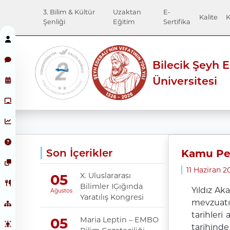
3. Bilim & Kültür
Uzaktan
E-
Kalite
K
Şenliği
Eğitim
Sertifika
Bilecik Şeyh 
Üniversitesi
Son İçerikler
Kamu Pers
11 Haziran 
X. Uluslararası
05
Bilimler IĢığında
Yıldız Ak
Ağustos
Yaratılış Kongresi
mevzuatı
tarihleri
Maria Leptin – EMBO
05
tarihinde