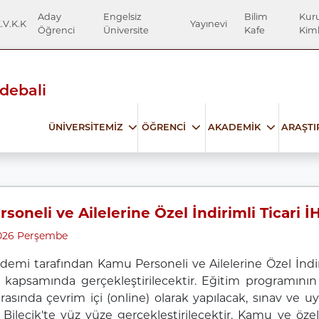
Aday
Engelsiz
Bilim
Kur
.V.K.K
Yayınevi
Öğrenci
Üniversite
Kafe
Kiml
Edebali
ÜNİVERSİTEMİZ
ÖĞRENCİ
AKADEMİK
ARAŞT
oneli ve Ailelerine Özel İndirimli Ticari İH
2026 Perşembe
ademi tarafından Kamu Personeli ve Ailelerine Özel İndir
 kapsamında gerçekleştirilecektir. Eğitim programının
 arasında çevrim içi (online) olarak yapılacak, sınav v
 Bilecik'te yüz yüze gerçekleştirilecektir. Kamu ve öze