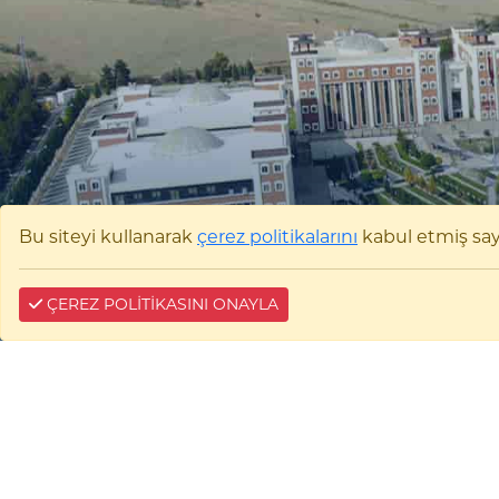
Bu siteyi kullanarak
çerez politikalarını
kabul etmiş sayıl
ÇEREZ POLİTİKASINI ONAYLA
Bilecik Şeyh
Edebali
Üniversitesi