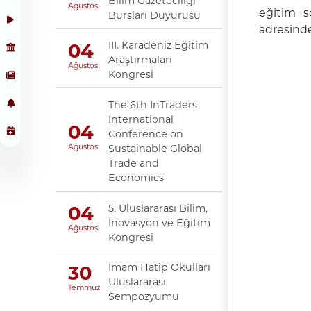
Bilim Gazeteciliği
Ağustos
eğitim so
Bursları Duyurusu
adresinden
III. Karadeniz Eğitim
04
Araştırmaları
Ağustos
Kongresi
The 6th InTraders
International
04
Conference on
Sustainable Global
Ağustos
Trade and
Economics
5. Uluslararası Bilim,
04
İnovasyon ve Eğitim
Ağustos
Kongresi
İmam Hatip Okulları
30
Uluslararası
Temmuz
Sempozyumu