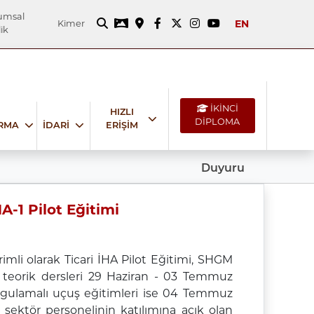
umsal
EN
Kimer
ik
İKİNCİ
HIZLI
DİPLOMA
IRMA
İDARİ
ERİŞİM
Duyuru
A-1 Pilot Eğitimi
imli olarak Ticari İHA Pilot Eğitimi, SHGM
 teorik dersleri 29 Haziran - 03 Temmuz
e uygulamalı uçuş eğitimleri ise 04 Temmuz
l sektör personelinin katılımına açık olan