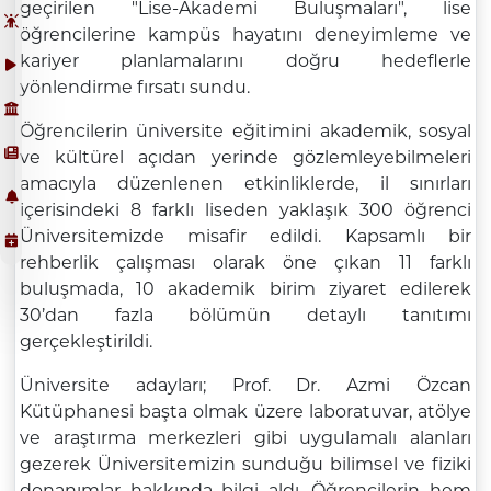
geçirilen "Lise-Akademi Buluşmaları", lise
öğrencilerine kampüs hayatını deneyimleme ve
kariyer planlamalarını doğru hedeflerle
yönlendirme fırsatı sundu.
Öğrencilerin üniversite eğitimini akademik, sosyal
ve kültürel açıdan yerinde gözlemleyebilmeleri
amacıyla düzenlenen etkinliklerde, il sınırları
içerisindeki 8 farklı liseden yaklaşık 300 öğrenci
Üniversitemizde misafir edildi. Kapsamlı bir
rehberlik çalışması olarak öne çıkan 11 farklı
buluşmada, 10 akademik birim ziyaret edilerek
30’dan fazla bölümün detaylı tanıtımı
gerçekleştirildi.
Üniversite adayları; Prof. Dr. Azmi Özcan
Kütüphanesi başta olmak üzere laboratuvar, atölye
ve araştırma merkezleri gibi uygulamalı alanları
gezerek Üniversitemizin sunduğu bilimsel ve fiziki
donanımlar hakkında bilgi aldı. Öğrencilerin hem