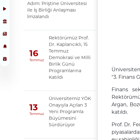
Adım: Priştine Üniversitesi
ile İş Birliği Anlaşması
İmzalandı
Rektörümüz Prof.
Dr. Kaplancıklı, 15
Temmuz
16
Demokrasi ve Milli
Temmuz
Birlik Günü
Üniversitem
Programlarına
"3. Finans 
Katıldı
Finans sek
Rektörümüz 
Üniversitemiz YÖK
Argan, Boz
Onayıyla Açılan 3
13
Yeni Programla
katıldı.
Temmuz
Büyümesini
Prof. Dr. F
Sürdürüyor
piyasalarda
ev sahipliği