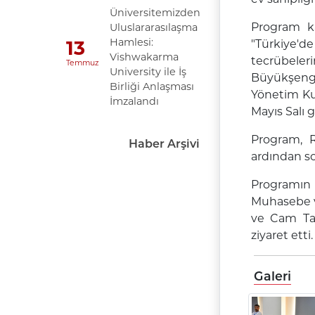
Üniversitemizden
Program k
Uluslararasılaşma
Hamlesi:
13
"Türkiye'd
Vishwakarma
tecrübeler
Temmuz
University ile İş
Büyükşengür
Birliği Anlaşması
Yönetim Kur
İmzalandı
Mayıs Salı g
Program, R
Haber Arşivi
ardından so
Programın 
Muhasebe v
ve Cam Tas
ziyaret etti.
Galeri