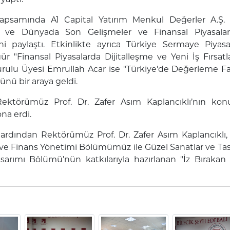
apsamında A1 Capital Yatırım Menkul Değerler A.Ş.
e ve Dünyada Son Gelişmeler ve Finansal Piyasalara
ini paylaştı. Etkinlikte ayrıca Türkiye Sermaye Piya
 "Finansal Piyasalarda Dijitalleşme ve Yeni İş Fırsatl
ulu Üyesi Emrullah Acar ise "Türkiye'de Değerleme Faal
ünü bir araya geldi.
ektörümüz Prof. Dr. Zafer Asım Kaplancıklı’nın kon
na erdi.
ardından Rektörümüz Prof. Dr. Zafer Asım Kaplancıklı,
e Finans Yönetimi Bölümümüz ile Güzel Sanatlar ve Tas
arımı Bölümü’nün katkılarıyla hazırlanan "İz Bırakan 