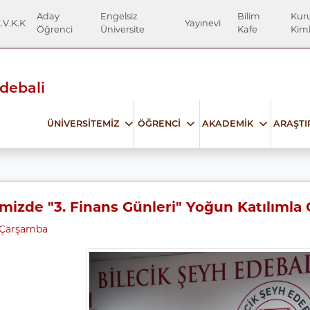
Aday
Engelsiz
Bilim
Kur
.V.K.K
Yayınevi
Öğrenci
Üniversite
Kafe
Kiml
Edebali
ÜNİVERSİTEMİZ
ÖĞRENCİ
AKADEMİK
ARAŞT
mizde "3. Finans Günleri" Yoğun Katılımla G
 Çarşamba