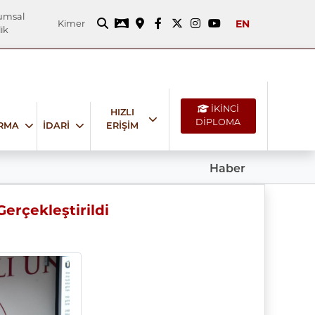
umsal
EN
Kimer
ik
İKİNCİ
HIZLI
DİPLOMA
IRMA
İDARİ
ERİŞİM
Haber
erçekleştirildi