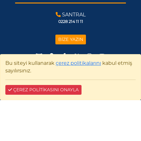
SANTRAL
0228 214 11 11
BİZE YAZIN
Bu siteyi kullanarak
çerez politikalarını
kabul etmiş
sayılırsınız.
Çerez Bilgilendirme
ÇEREZ POLİTİKASINI ONAYLA