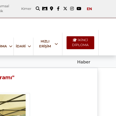
umsal
EN
Kimer
ik
İKİNCİ
HIZLI
DİPLOMA
IRMA
İDARİ
ERİŞİM
Haber
kramı"