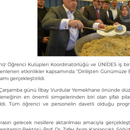
iz Öğrenci Kulüpleri Koordinatörlüğü ve ÜNİDES iş birliğ
enlenen etkinlikler kapsamında "Dirilişten Günümüze Ert
amı gerçekleştirildi.
 Çarşamba günü İlbay Vurdular Yemekhane önünde düzen
eneğinin en önemli simgelerinden biri olan şifalı pilav
ildi. Tüm öğrenci ve personelin davetli olduğu prog
rasın gelecek nesillere aktarılması amacıyla gerçekleşt
ersitemiz Rektörü Prof. Dr. Zafer Asım Kaplancıklı, Söğ