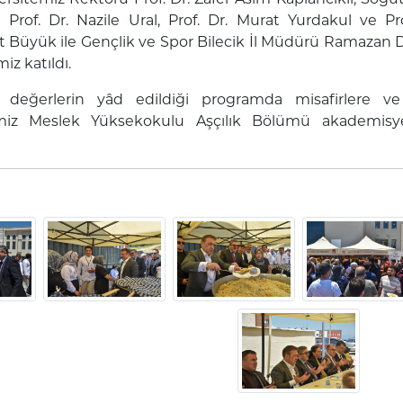
rı Prof. Dr. Nazile Ural, Prof. Dr. Murat Yurdakul ve
üyük ile Gençlik ve Spor Bilecik İl Müdürü Ramazan De
iz katıldı.
 değerlerin yâd edildiği programda misafirlere ve k
miz Meslek Yüksekokulu Aşçılık Bölümü akademisyen