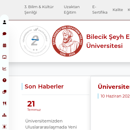
3. Bilim & Kültür
Uzaktan
E-
Kalite
K
Şenliği
Eğitim
Sertifika
Bilecik Şeyh 
Üniversitesi
Son Haberler
Üniversitem
10 Haziran 20
21
Temmuz
Üniversitemizden
Uluslararasılaşmada Yeni