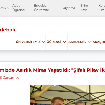
Aday
Engelsiz
Bilim
Kur
.V.K.K
Yayınevi
Öğrenci
Üniversite
Kafe
Kiml
Edebali
ÜNİVERSİTEMİZ
ÖĞRENCİ
AKADEMİK
ARAŞT
izde Asırlık Miras Yaşatıldı: "Şifalı Pilav İ
26 Çarşamba