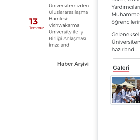
Üniversitemizden
Yardımcıla
Uluslararasılaşma
Muhammet B
Hamlesi:
13
öğrencilerim
Vishwakarma
Temmuz
University ile İş
Geleneksel
Birliği Anlaşması
Üniversite
İmzalandı
hazırlandı.
Haber Arşivi
Galeri