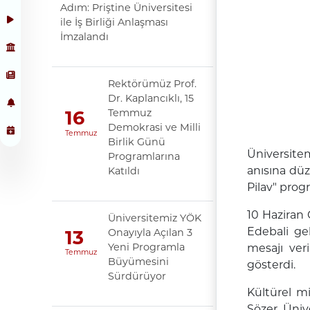
Adım: Priştine Üniversitesi
ile İş Birliği Anlaşması
İmzalandı
Rektörümüz Prof.
Dr. Kaplancıklı, 15
Temmuz
16
Demokrasi ve Milli
Temmuz
Birlik Günü
Üniversitem
Programlarına
anısına düz
Katıldı
Pilav" progr
10 Haziran
Üniversitemiz YÖK
Edebali gel
Onayıyla Açılan 3
13
Yeni Programla
mesajı ver
Temmuz
Büyümesini
gösterdi.
Sürdürüyor
Kültürel mi
Sözer, Üniv