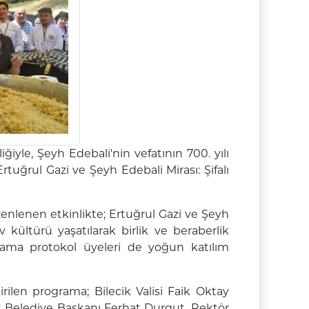
iyle, Şeyh Edebali'nin vefatının 700. yılı
uğrul Gazi ve Şeyh Edebali Mirası: Şifalı
lenen etkinlikte; Ertuğrul Gazi ve Şeyh
 kültürü yaşatılarak birlik ve beraberlik
rama protokol üyeleri de yoğun katılım
irilen programa; Bilecik Valisi Faik Oktay
üt Belediye Başkanı Ferhat Durgut, Rektör