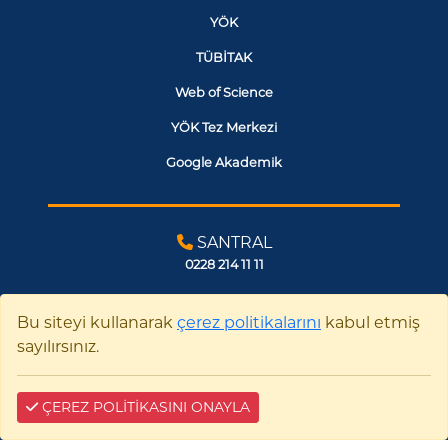
YÖK
TÜBİTAK
Web of Science
YÖK Tez Merkezi
Google Akademik
SANTRAL
0228 214 11 11
BİZE YAZIN
Bu siteyi kullanarak
çerez politikalarını
kabul etmiş
sayılırsınız.
ÇEREZ POLİTİKASINI ONAYLA
Çerez Bilgilendirme