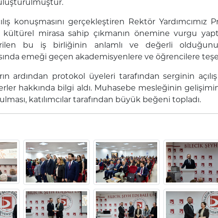
uluşturulmuştur.
ılış konuşmasını gerçekleştiren Rektör Yardımcımız Pro
e kültürel mirasa sahip çıkmanın önemine vurgu yapt
irilen bu iş birliğinin anlamlı ve değerli olduğunu
sında emeği geçen akademisyenlere ve öğrencilere teşek
n ardından protokol üyeleri tarafından serginin açılış k
rler hakkında bilgi aldı. Muhasebe mesleğinin gelişimin
nulması, katılımcılar tarafından büyük beğeni topladı.