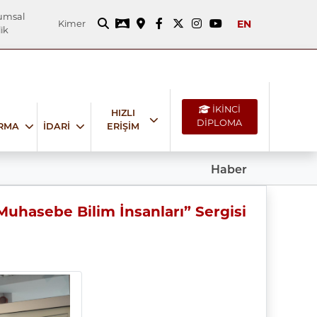
umsal
EN
Kimer
ik
İKİNCİ
HIZLI
DİPLOMA
IRMA
İDARİ
ERİŞİM
Haber
Muhasebe Bilim İnsanları” Sergisi