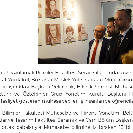
iz Uygulamalı Bilimler Fakültesi Sergi Salonu’nda düzen
Murat Yurdakul, Bozüyük Meslek Yüksekokulu Müdürümüz 
Sanayi Odası Başkanı Veli Çelik, Bilecik Serbest Muhas
ztürk ve Öztekinler Grup Yönetim Kurulu Başkanı H
faaliyet gösteren muhasebeciler, iş insanları ve öğrenciler
 Bilimler Fakültesi Muhasebe ve Finans Yönetimi Böl
lar ve Tasarım Fakültesi Seramik ve Cam Bölüm Başkanı D
ortak çabalarıyla Muhasebe bilimine iz bırakan 13 bil