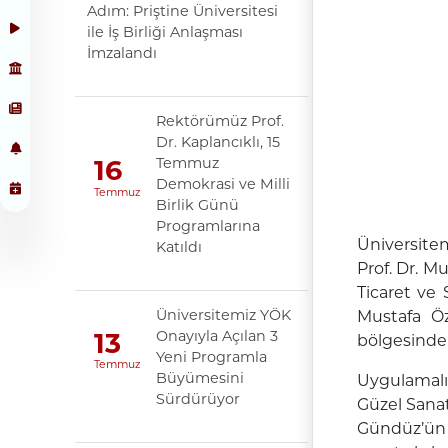
Adım: Priştine Üniversitesi
ile İş Birliği Anlaşması
İmzalandı
Rektörümüz Prof.
Dr. Kaplancıklı, 15
Temmuz
16
Demokrasi ve Milli
Temmuz
Birlik Günü
Programlarına
Üniversitem
Katıldı
Prof. Dr. 
Ticaret ve 
Üniversitemiz YÖK
Mustafa Ö
Onayıyla Açılan 3
13
bölgesinde 
Yeni Programla
Temmuz
Büyümesini
Uygulamalı
Sürdürüyor
Güzel Sanat
Gündüz’ün 