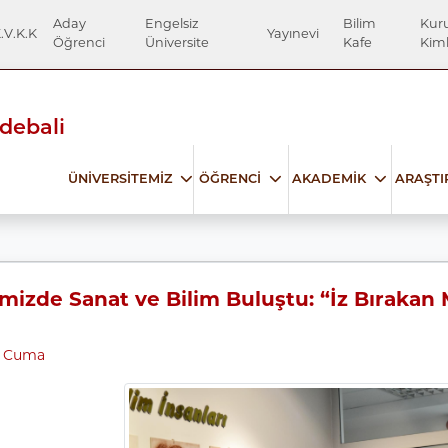
Aday
Engelsiz
Bilim
Kur
.V.K.K
Yayınevi
Öğrenci
Üniversite
Kafe
Kiml
Edebali
ÜNİVERSİTEMİZ
ÖĞRENCİ
AKADEMİK
ARAŞT
mizde Sanat ve Bilim Buluştu: “İz Bırakan 
6 Cuma