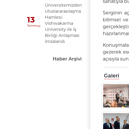
sanatıyla b
Üniversitemizden
Uluslararasılaşma
Serginin aç
Hamlesi:
13
bilimsel v
Vishwakarma
Temmuz
gerçekleşt
University ile İş
hazırlanma
Birliği Anlaşması
İmzalandı
Konuşmaları
gezerek ese
açısıyla su
Haber Arşivi
Galeri