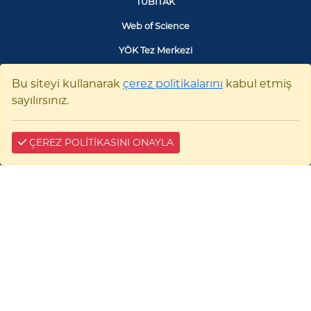
TÜBİTAK
Web of Science
YÖK Tez Merkezi
Google Akademik
Bu siteyi kullanarak
çerez politikalarını
kabul etmiş
sayılırsınız.
SANTRAL
ÇEREZ POLİTİKASINI ONAYLA
0228 214 11 11
BİZE YAZIN
Çerez Bilgilendirme