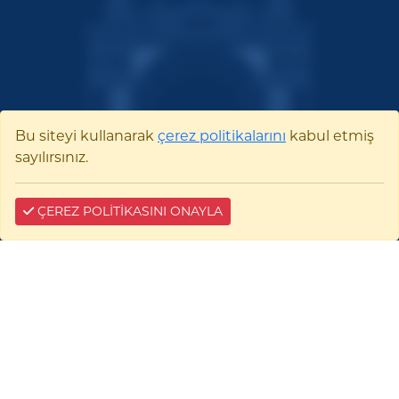
Bu siteyi kullanarak
çerez politikalarını
kabul etmiş
sayılırsınız.
ÇEREZ POLİTİKASINI ONAYLA
Bilecik Şeyh Edebali
Üniversitesi
Pelitözü Mah. Fatih Sultan Mehmet Bulvarı
No:27 11100 Merkez/BİLECİK
0228 214 11 11