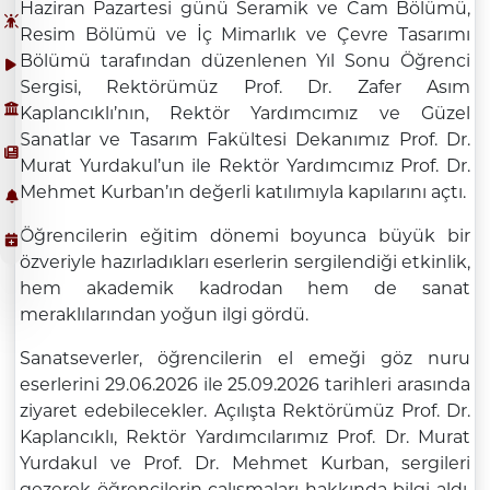
Haziran Pazartesi günü Seramik ve Cam Bölümü,
Resim Bölümü ve İç Mimarlık ve Çevre Tasarımı
Bölümü tarafından düzenlenen Yıl Sonu Öğrenci
Sergisi, Rektörümüz Prof. Dr. Zafer Asım
Kaplancıklı’nın, Rektör Yardımcımız ve Güzel
Sanatlar ve Tasarım Fakültesi Dekanımız Prof. Dr.
Murat Yurdakul’un ile Rektör Yardımcımız Prof. Dr.
Mehmet Kurban’ın değerli katılımıyla kapılarını açtı.
Öğrencilerin eğitim dönemi boyunca büyük bir
özveriyle hazırladıkları eserlerin sergilendiği etkinlik,
hem akademik kadrodan hem de sanat
meraklılarından yoğun ilgi gördü.
Sanatseverler, öğrencilerin el emeği göz nuru
eserlerini 29.06.2026 ile 25.09.2026 tarihleri arasında
ziyaret edebilecekler
.
Açılışta Rektörümüz Prof. Dr.
Kaplancıklı, Rektör Yardımcılarımız Prof. Dr. Murat
Yurdakul ve Prof. Dr. Mehmet Kurban, sergileri
gezerek öğrencilerin çalışmaları hakkında bilgi aldı.