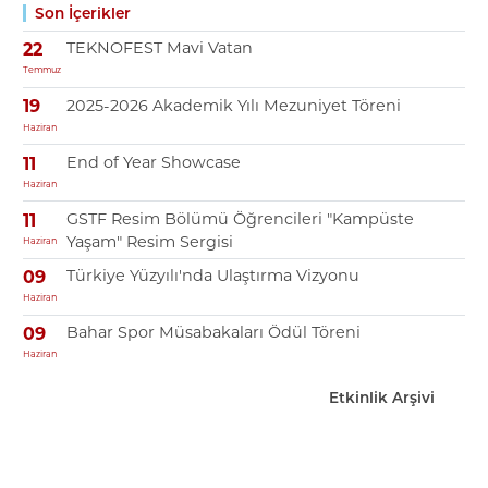
Son İçerikler
TEKNOFEST Mavi Vatan
22
Temmuz
2025-2026 Akademik Yılı Mezuniyet Töreni
19
Haziran
End of Year Showcase
11
Haziran
GSTF Resim Bölümü Öğrencileri "Kampüste
11
Yaşam" Resim Sergisi
Haziran
Türkiye Yüzyılı'nda Ulaştırma Vizyonu
09
Haziran
Bahar Spor Müsabakaları Ödül Töreni
09
Haziran
Etkinlik Arşivi