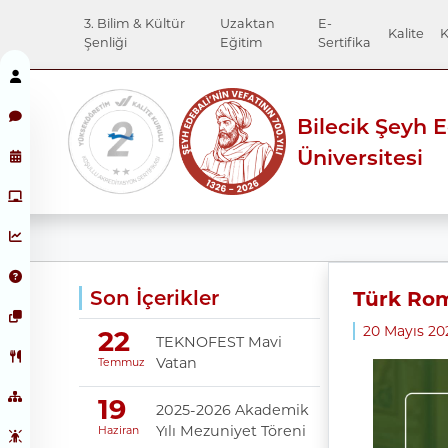
3. Bilim & Kültür
Uzaktan
E-
Kalite
K
Şenliği
Eğitim
Sertifika
Bilecik Şeyh 
Üniversitesi
Son İçerikler
Türk Rom
20 Mayıs 2
22
TEKNOFEST Mavi
Vatan
Temmuz
19
2025-2026 Akademik
Yılı Mezuniyet Töreni
Haziran