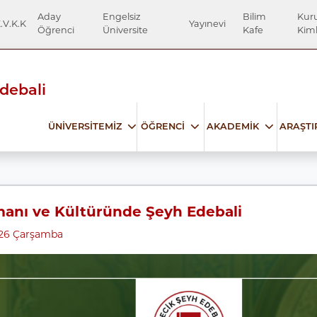
Aday
Engelsiz
Bilim
Kur
.V.K.K
Yayınevi
Öğrenci
Üniversite
Kafe
Kiml
Edebali
ÜNİVERSİTEMİZ
ÖĞRENCİ
AKADEMİK
ARAŞT
anı ve Kültüründe Şeyh Edebali
026 Çarşamba