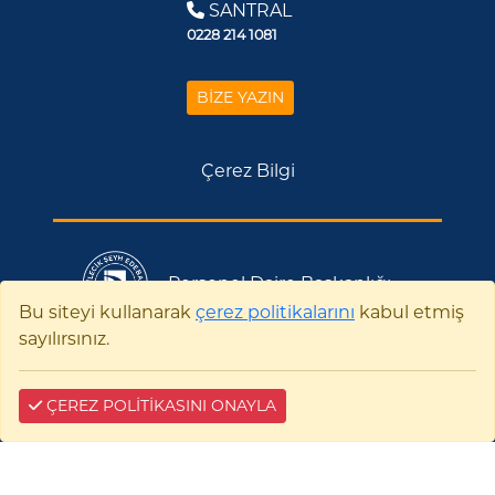
SANTRAL
0228 214 1081
BİZE YAZIN
Çerez Bilgi
Personel Daire Başkanlığı
Bu siteyi kullanarak
çerez politikalarını
kabul etmiş
sayılırsınız.
Bilecik Şeyh Edebali Üniversitesi Rektörlüğü
Personel Daire Başkanlığı Gülümbe Kampüsü
11210-BİLECİK
0228 214 1081
ÇEREZ POLİTİKASINI ONAYLA
E-tebligat:
35476-96741-22941
0228 214 1082
personel@bilecik.edu.tr