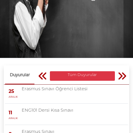
Duyurular
Tüm Duyurular
Erasmus Sınavı Öğrenci Listesi
25
ARALIK
ENG101 Dersi Kısa Sınavı
11
ARALIK
Erasmus Sınavı