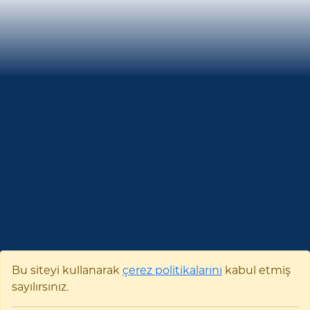
Bu siteyi kullanarak
çerez politikalarını
kabul etmiş
sayılırsınız.