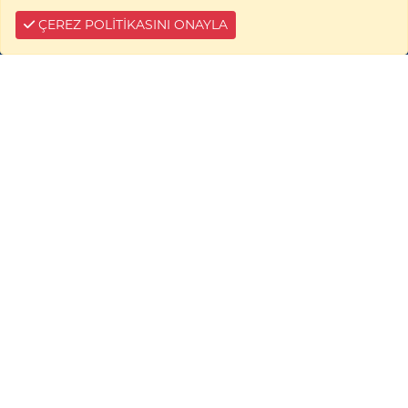
ÇEREZ POLİTİKASINI ONAYLA
SANTRAL
0228 214 16 69
BİZE YAZIN
Çerez Bilgi
Yabancı Diller Bölüm
Başkanlığı
Bilecik Şeyh Edebali Üniversitesi, Yabancı
Diller Yüksekokulu, (Eski Mühendislik
Prefabrikleri – Kapalı Spor Salonu Yanı)