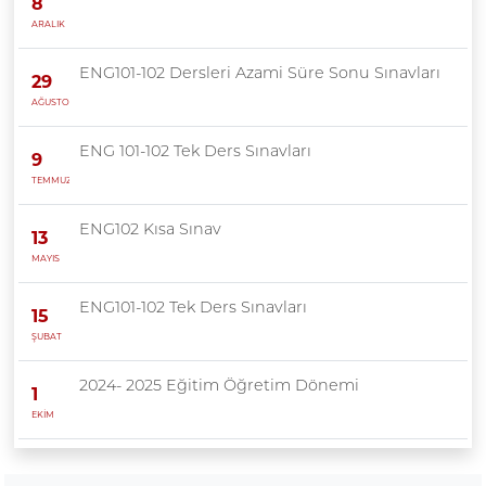
8
ARALIK
ENG101-102 Dersleri Azami Süre Sonu Sınavları
29
AĞUSTOS
ENG 101-102 Tek Ders Sınavları
9
TEMMUZ
ENG102 Kısa Sınav
13
MAYIS
ENG101-102 Tek Ders Sınavları
15
ŞUBAT
2024- 2025 Eğitim Öğretim Dönemi
1
EKİM