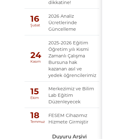
dikkatine!
2026 Analiz
16
Ücretlerinde
Şubat
Güncelleme
2025-2026 Eğitim
Öğretim yılı Kısmi
24
Zamanlı Çalışma
Bursuna hak
Kasım
kazanan asıl ve
yedek öğrencilerimiz
Merkezimiz ve Bilim
15
Lab Eğitim
Ekim
Düzenleyecek
18
FESEM Cihazımız
Hizmete Girmiştir
Temmuz
Duyuru Arşivi