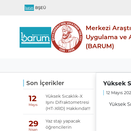
BŞEÜ
Merkezi Araşt
Uygulama ve A
(BARUM)
Son İçerikler
Yüksek S
12 Mayıs 202
Yüksek Sıcaklık-X
12
Işını Difraktometresi
Yüksek Sı
Mayıs
(HT-XRD) Hakkında!!!
Yaz stajı yapacak
29
öğrencilerin
Nisan