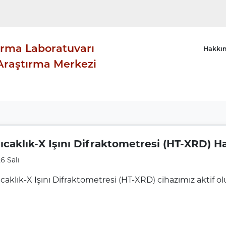
ırma Laboratuvarı
Hakkı
raştırma Merkezi
ıcaklık-X Işını Difraktometresi (HT-XRD) Ha
6 Salı
caklık-X Işını Difraktometresi (HT-XRD) cihazımız aktif ol