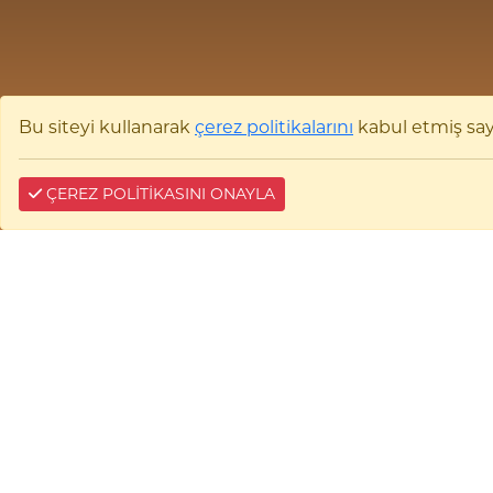
Bu siteyi kullanarak
çerez politikalarını
kabul etmiş sayıl
ÇEREZ POLİTİKASINI ONAYLA
Merkezi Araştırma Laboratuvarı
Uygulama ve Araştırma Merkezi
(BARUM)
Bilecik Şeyh Edebali Üniversitesi Merkezi Araştırma
Laboratuvarı Uygulama ve Araştırma Merkezi (BARUM)
Gülümbe Yerleşkesi 11230-BİLECİK
0228 214 1426/0228 214 2655
E-tebligat:
5555
0228 214 1427
barum@bilecik.edu.tr