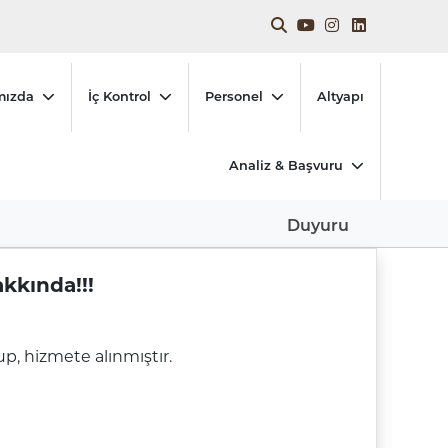
mızda
İç Kontrol
Personel
Altyapı
Analiz & Başvuru
Duyuru
kkında!!!
up, hizmete alınmıştır.