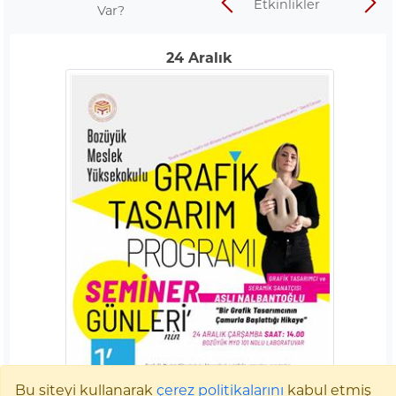
Etkinlikler
Var?
öğrencimiz Beria Paksoy, Meslek Yüksekokulu Kontrol
Otomasyon öğrencimiz Yusuf İslam Saydam, Meslek
Yüksekokulu Kontrol Otomasyon Bölümü öğrencimiz Ali
24
Aralık
Muharrem Özkan ve Fen Fakültesi İstatistik ve Bilgisayar
Bilimleri Bölümü öğrencimiz Seyed Pouya Abin de
sergiledikleri üstün performansla izleyicilerden coşkulu
alkışlar aldı.
Bu siteyi kullanarak
çerez politikalarını
kabul etmiş