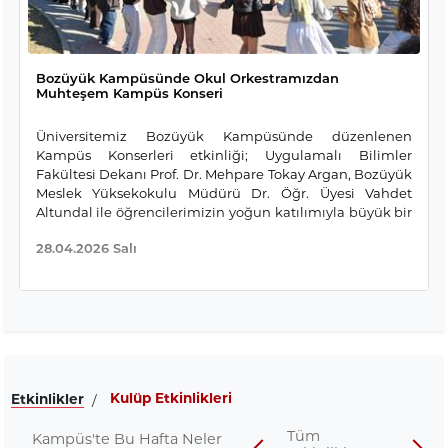
Bozüyük Kampüsünde Okul Orkestramızdan
Muhteşem Kampüs Konseri
Üniversitemiz Bozüyük Kampüsünde düzenlenen
Kampüs Konserleri etkinliği; Uygulamalı Bilimler
Fakültesi Dekanı Prof. Dr. Mehpare Tokay Argan, Bozüyük
Meslek Yüksekokulu Müdürü Dr. Öğr. Üyesi Vahdet
Altundal ile öğrencilerimizin yoğun katılımıyla büyük bir
coşku içerisinde gerçekleştirildi. Öğrencilerimizin özenle
28.04.2026 Salı
hazırladığı Okul Orkestrası Konseri dinleyicilere
unutulmaz anlar yaşattı. Konser boyunca müzikal
yeteneklerini sergileyen Güzel Sanatlar ve Tasarım
Fakültesi Endüstriyel Tasarım Bölümü öğrencimiz İrem
Sevinçli, İnsan ve Toplum Bilimleri Fakültesi Türk Dili ve
Edebiyatı öğrencimiz Nazar Yılmaz, İnsan ve Toplum
Bilimleri Fakültesi Türk Dili ve Edebiyatı öğrencimiz
Muhammet İlbey Başalan sırayla sahne alarak
Kulüp Etkinlikleri
Etkinlikler
/
katılımcılara adeta bir müzik ziyafeti sundu. Solistlere
enstrümanlarıyla eşlik eden orkestra ekibimizden
Tüm
Kampüs'te Bu Hafta Neler
Mühendislik Fakültesi Bilgisayar Mühendisliği Bölümü