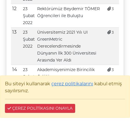
12
23
Rektörümüz Beydemir TÖMER
3
Şubat
Öğrencileri ile Buluştu
2022
13
23
Üniversitemiz 2021 Yılı UI
3
Şubat
GreenMetric
2022
Derecelendirmesinde
Dünyanın İlk 300 Üniversitesi
Arasında Yer Aldı
14
23
Akademisyenimize Birincilik
3
Şubat
Ödülü
2022
Bu siteyi kullanarak
çerez politikalarını
kabul etmiş
sayılırsınız.
15
23
Bilecik SMMMO ile İş Birliği
3
Şubat
Protokolü İmzalandı
2022
ÇEREZ POLİTİKASINI ONAYLA
Daha Fazla İçerik Göster