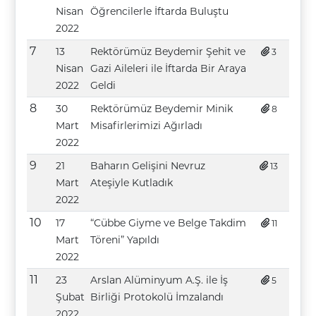
Nisan
Öğrencilerle İftarda Buluştu
2022
7
13
Rektörümüz Beydemir Şehit ve
3
Nisan
Gazi Aileleri ile İftarda Bir Araya
2022
Geldi
8
30
Rektörümüz Beydemir Minik
8
Mart
Misafirlerimizi Ağırladı
2022
9
21
Baharın Gelişini Nevruz
13
Mart
Ateşiyle Kutladık
2022
10
17
“Cübbe Giyme ve Belge Takdim
11
Mart
Töreni” Yapıldı
2022
11
23
Arslan Alüminyum A.Ş. ile İş
5
Şubat
Birliği Protokolü İmzalandı
2022