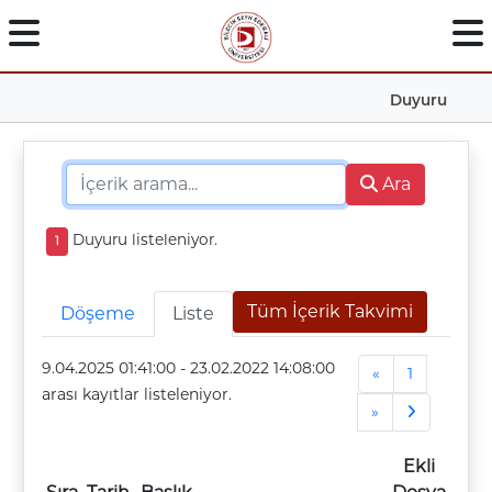
Duyuru
Ara
Duyuru listeleniyor.
1
Tüm İçerik Takvimi
Döşeme
Liste
9.04.2025 01:41:00
-
23.02.2022 14:08:00
Previous
«
1
arası kayıtlar listeleniyor.
Next
»
Ekli