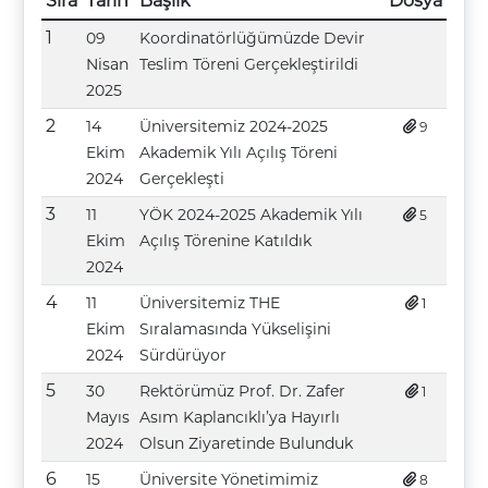
Sıra
Tarih
Başlık
Dosya
1
09
Koordinatörlüğümüzde Devir
Nisan
Teslim Töreni Gerçekleştirildi
2025
2
14
Üniversitemiz 2024-2025
9
Ekim
Akademik Yılı Açılış Töreni
2024
Gerçekleşti
3
11
YÖK 2024-2025 Akademik Yılı
5
Ekim
Açılış Törenine Katıldık
2024
4
11
Üniversitemiz THE
1
Ekim
Sıralamasında Yükselişini
2024
Sürdürüyor
5
30
Rektörümüz Prof. Dr. Zafer
1
Mayıs
Asım Kaplancıklı’ya Hayırlı
2024
Olsun Ziyaretinde Bulunduk
6
15
Üniversite Yönetimimiz
8