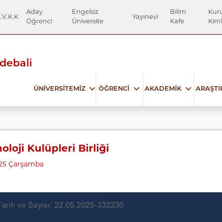
Aday
Engelsiz
Bilim
Kur
.V.K.K
Yayınevi
Öğrenci
Üniversite
Kafe
Kiml
Edebali
ÜNİVERSİTEMİZ
ÖĞRENCİ
AKADEMİK
ARAŞT
oloji Kulüpleri Birliği
025 Çarşamba