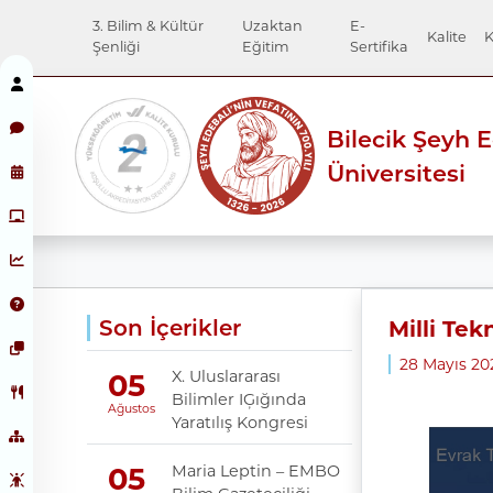
3. Bilim & Kültür
Uzaktan
E-
Kalite
K
Şenliği
Eğitim
Sertifika
Bilecik Şeyh 
Üniversitesi
Son İçerikler
Milli Tekn
28 Mayıs 2
X. Uluslararası
05
Bilimler IĢığında
Ağustos
Yaratılış Kongresi
Maria Leptin – EMBO
05