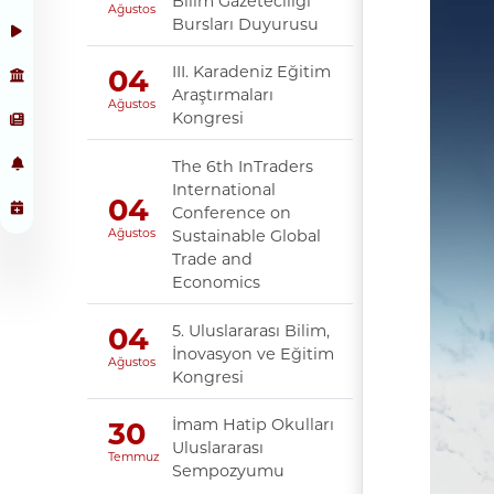
Bilim Gazeteciliği
Ağustos
Bursları Duyurusu
III. Karadeniz Eğitim
04
Araştırmaları
Ağustos
Kongresi
The 6th InTraders
International
04
Conference on
Sustainable Global
Ağustos
Trade and
Economics
5. Uluslararası Bilim,
04
İnovasyon ve Eğitim
Ağustos
Kongresi
İmam Hatip Okulları
30
Uluslararası
Temmuz
Sempozyumu