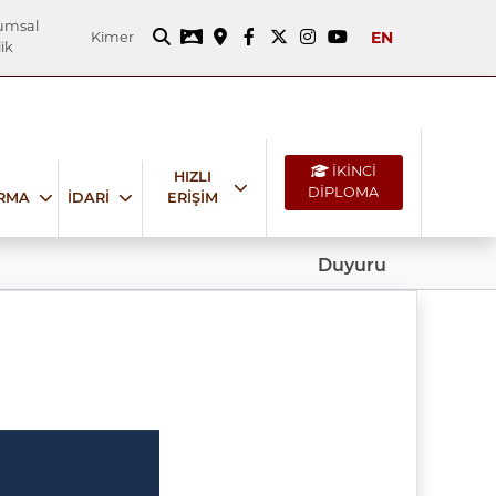
umsal
EN
Kimer
ik
İKİNCİ
HIZLI
DİPLOMA
IRMA
İDARİ
ERİŞİM
Duyuru