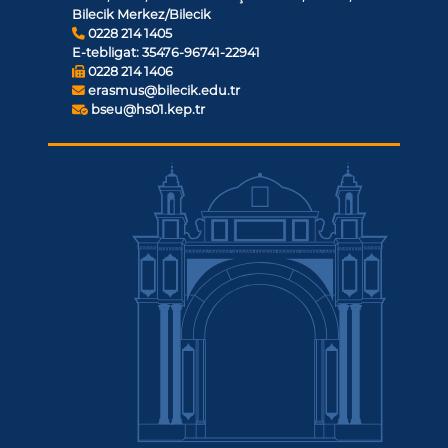
Bilecik Merkez/Bilecik
0228 214 1405
E-tebligat:
35476-96741-22941
0228 214 1406
erasmus@bilecik.edu.tr
bseu@hs01.kep.tr