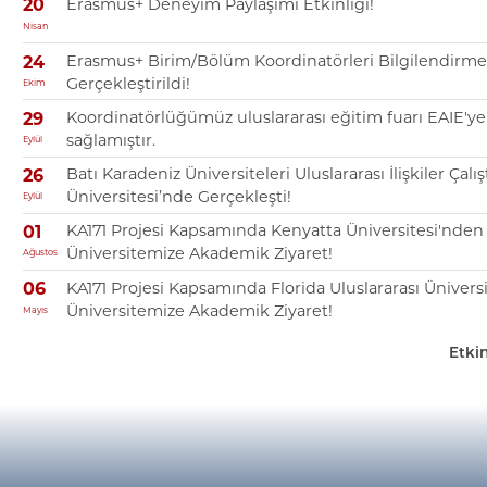
Erasmus+ Deneyim Paylaşımı Etkinliği!
20
Nisan
Erasmus+ Birim/Bölüm Koordinatörleri Bilgilendirme 
24
Gerçekleştirildi!
Ekim
Koordinatörlüğümüz uluslararası eğitim fuarı EAIE'ye
29
sağlamıştır.
Eylül
Batı Karadeniz Üniversiteleri Uluslararası İlişkiler Çalış
26
Üniversitesi’nde Gerçekleşti!
Eylül
KA171 Projesi Kapsamında Kenyatta Üniversitesi'nden
01
Üniversitemize Akademik Ziyaret!
Ağustos
KA171 Projesi Kapsamında Florida Uluslararası Ünivers
06
Üniversitemize Akademik Ziyaret!
Mayıs
Etkin