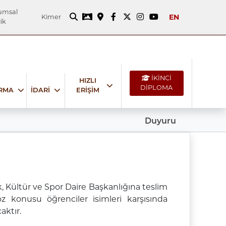
umsal
EN
Kimer
ik
İKİNCİ
HIZLI
DİPLOMA
IRMA
İDARİ
ERİŞİM
Duyuru
, Kültür ve Spor Daire Başkanlığına teslim
öz konusu öğrenciler isimleri karşısında
aktır.