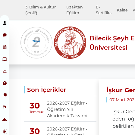
3. Bilim & Kültür
Uzaktan
E-
Kalite
K
Şenliği
Eğitim
Sertifika
Bilecik Şeyh 
Üniversitesi
Son İçerikler
İşkur Gen
07 Mart 20
2026-2027 Eğitim-
30
Öğretim Yılı
İşkur Gen
Temmuz
Akademik Takvimi
eden öğre
belirtilen
2026-2027 Eğitim-
30