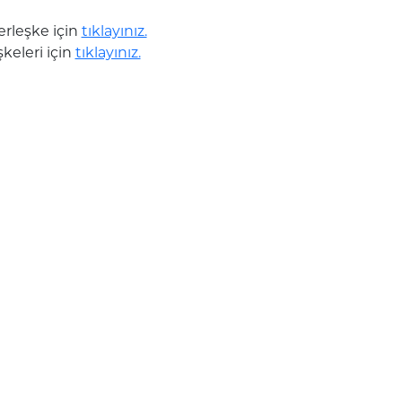
rleşke için
tıklayınız.
şkeleri için
tıklayınız.