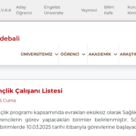
Aday
Engelsiz
Bilim
Kur
.V.K.K
Yayınevi
Öğrenci
Üniversite
Kafe
Kiml
Edebali
ÜNİVERSİTEMİZ
ÖĞRENCİ
AKADEMİK
ARAŞT
çlik Çalışanı Listesi
25 Cuma
çlik programı kapsamında evrakları eksiksiz olarak Sağlık
ncilerin görev yapacakları birimler belirlenmiştir. S
 birimlerde 10.03.2025 tarihi itibarıyla görevlerine başlayac