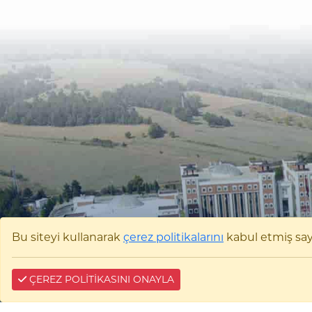
Bu siteyi kullanarak
çerez politikalarını
kabul etmiş sayıl
ÇEREZ POLİTİKASINI ONAYLA