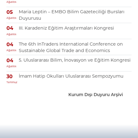
Ağustos
Maria Leptin – EMBO Bilim Gazeteciliği Bursları
05
Duyurusu
Ağustos
III. Karadeniz Eğitim Araştırmaları Kongresi
04
Ağustos
The 6th InTraders International Conference on
04
Sustainable Global Trade and Economics
Ağustos
5. Uluslararası Bilim, İnovasyon ve Eğitim Kongresi
04
Ağustos
İmam Hatip Okulları Uluslararası Sempozyumu
30
Temmuz
Kurum Dışı Duyuru Arşivi