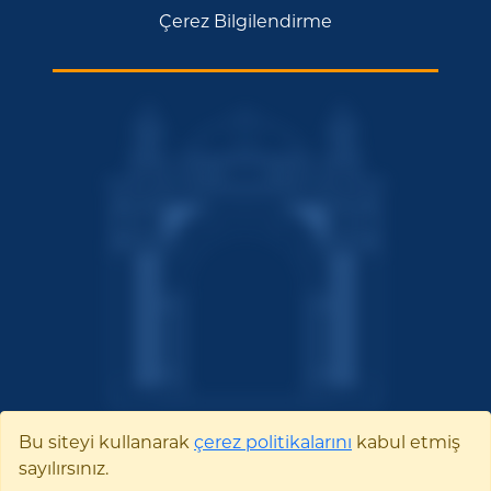
Çerez Bilgilendirme
Bu siteyi kullanarak
çerez politikalarını
kabul etmiş
sayılırsınız.
Bilecik Şeyh Edebali