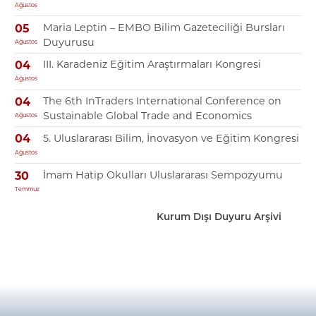
Ağustos
Maria Leptin – EMBO Bilim Gazeteciliği Bursları
05
Duyurusu
Ağustos
III. Karadeniz Eğitim Araştırmaları Kongresi
04
Ağustos
The 6th InTraders International Conference on
04
Sustainable Global Trade and Economics
Ağustos
5. Uluslararası Bilim, İnovasyon ve Eğitim Kongresi
04
Ağustos
İmam Hatip Okulları Uluslararası Sempozyumu
30
Temmuz
Kurum Dışı Duyuru Arşivi