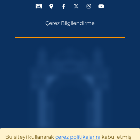
Çerez Bilgilendirme
Bu siteyi kullanarak
çerez politikalarını
kabul etmiş