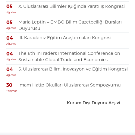
X. Uluslararası Bilimler IĢığında Yaratılış Kongresi
05
Ağustos
Maria Leptin – EMBO Bilim Gazeteciliği Bursları
05
Duyurusu
Ağustos
III. Karadeniz Eğitim Araştırmaları Kongresi
04
Ağustos
The 6th InTraders International Conference on
04
Sustainable Global Trade and Economics
Ağustos
5. Uluslararası Bilim, İnovasyon ve Eğitim Kongresi
04
Ağustos
İmam Hatip Okulları Uluslararası Sempozyumu
30
Temmuz
Kurum Dışı Duyuru Arşivi