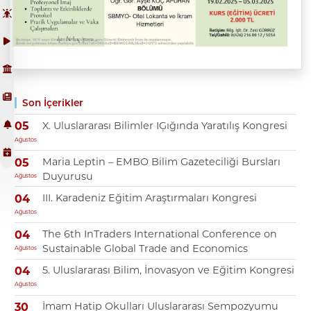
Son İçerikler
X. Uluslararası Bilimler IĢığında Yaratılış Kongresi
05
Ağustos
Maria Leptin – EMBO Bilim Gazeteciliği Bursları
05
Duyurusu
Ağustos
III. Karadeniz Eğitim Araştırmaları Kongresi
04
Ağustos
The 6th InTraders International Conference on
04
Sustainable Global Trade and Economics
Ağustos
5. Uluslararası Bilim, İnovasyon ve Eğitim Kongresi
04
Ağustos
İmam Hatip Okulları Uluslararası Sempozyumu
30