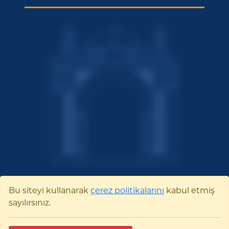
Bu siteyi kullanarak
çerez politikalarını
kabul etmiş
sayılırsınız.
Bilecik Şeyh Edebali
Üniversitesi