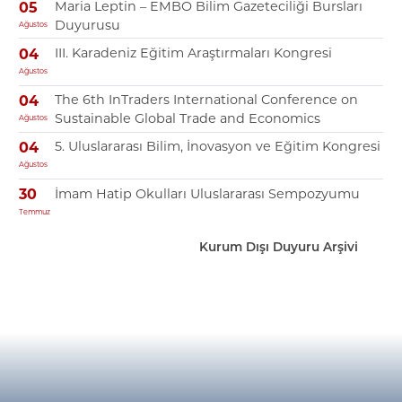
Maria Leptin – EMBO Bilim Gazeteciliği Bursları
05
Duyurusu
Ağustos
III. Karadeniz Eğitim Araştırmaları Kongresi
04
Ağustos
The 6th InTraders International Conference on
04
Sustainable Global Trade and Economics
Ağustos
5. Uluslararası Bilim, İnovasyon ve Eğitim Kongresi
04
Ağustos
İmam Hatip Okulları Uluslararası Sempozyumu
30
Temmuz
Kurum Dışı Duyuru Arşivi