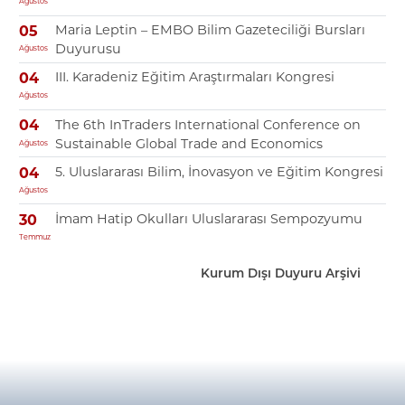
Ağustos
Maria Leptin – EMBO Bilim Gazeteciliği Bursları
05
Duyurusu
Ağustos
III. Karadeniz Eğitim Araştırmaları Kongresi
04
Ağustos
The 6th InTraders International Conference on
04
Sustainable Global Trade and Economics
Ağustos
5. Uluslararası Bilim, İnovasyon ve Eğitim Kongresi
04
Ağustos
İmam Hatip Okulları Uluslararası Sempozyumu
30
Temmuz
Kurum Dışı Duyuru Arşivi