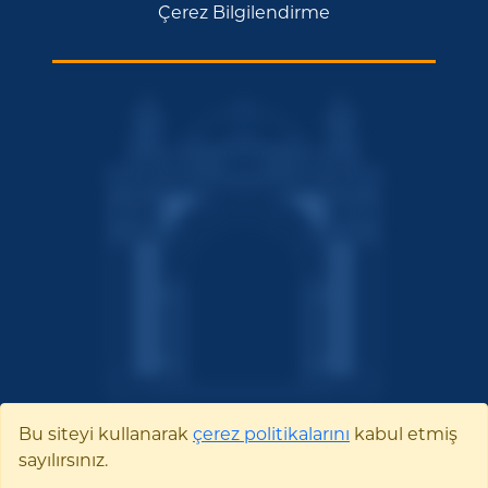
Çerez Bilgilendirme
Bu siteyi kullanarak
çerez politikalarını
kabul etmiş
sayılırsınız.
Bilecik Şeyh Edebali