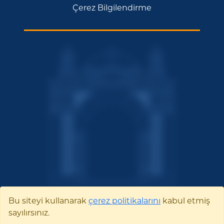
Çerez Bilgilendirme
Bu siteyi kullanarak
çerez politikalarını
kabul etmiş
sayılırsınız.
Bilecik Şeyh Edebali