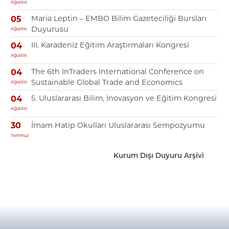
Ağustos
Maria Leptin – EMBO Bilim Gazeteciliği Bursları
05
Duyurusu
Ağustos
III. Karadeniz Eğitim Araştırmaları Kongresi
04
Ağustos
The 6th InTraders International Conference on
04
Sustainable Global Trade and Economics
Ağustos
5. Uluslararası Bilim, İnovasyon ve Eğitim Kongresi
04
Ağustos
İmam Hatip Okulları Uluslararası Sempozyumu
30
Temmuz
Kurum Dışı Duyuru Arşivi